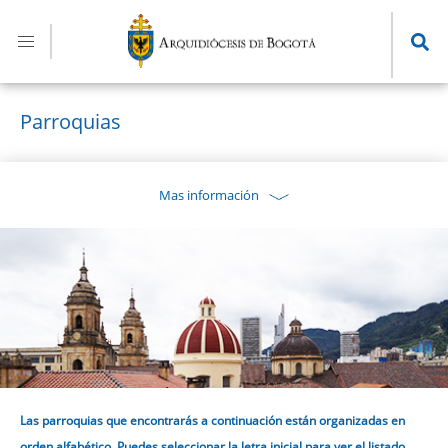
Pasar
al
contenido
principal
Parroquias
Mas información
Las parroquias que encontrarás a continuación están organizadas en
orden alfabético. Puedes seleccionar la letra inicial para ver el listado