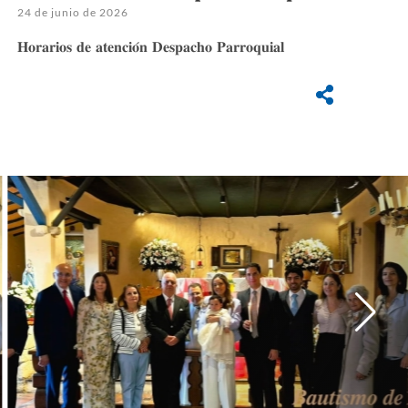
24 de junio de 2026
𝐇𝐨𝐫𝐚𝐫𝐢𝐨𝐬 𝐝𝐞 𝐚𝐭𝐞𝐧𝐜𝐢𝐨́𝐧 𝐃𝐞𝐬𝐩𝐚𝐜𝐡𝐨 𝐏𝐚𝐫𝐫𝐨𝐪𝐮𝐢𝐚𝐥