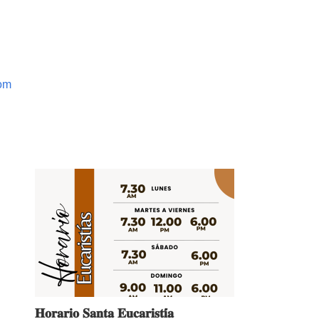
com
𝐇𝐨𝐫𝐚𝐫𝐢𝐨 𝐒𝐚𝐧𝐭𝐚 𝐄𝐮𝐜𝐚𝐫𝐢𝐬𝐭𝐢́𝐚