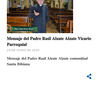
𝐌𝐞𝐧𝐬𝐚𝐣𝐞 𝐝𝐞𝐥 𝐏𝐚𝐝𝐫𝐞 𝐑𝐚𝐮́𝐥 𝐀𝐥𝐳𝐚𝐭𝐞 𝐀𝐥𝐳𝐚𝐭𝐞 𝐕𝐢𝐜𝐚𝐫𝐢𝐨
𝐏𝐚𝐫𝐫𝐨𝐪𝐮𝐢𝐚𝐥
24 DE JUNIO DE 2026
𝐌𝐞𝐧𝐬𝐚𝐣𝐞 𝐝𝐞𝐥 𝐏𝐚𝐝𝐫𝐞 𝐑𝐚𝐮́𝐥 𝐀𝐥𝐳𝐚𝐭𝐞 𝐀𝐥𝐳𝐚𝐭𝐞 𝐜𝐨𝐦𝐮𝐧𝐢𝐝𝐚𝐝
𝐒𝐚𝐧𝐭𝐚 𝐁𝐢𝐛𝐢𝐚𝐧𝐚