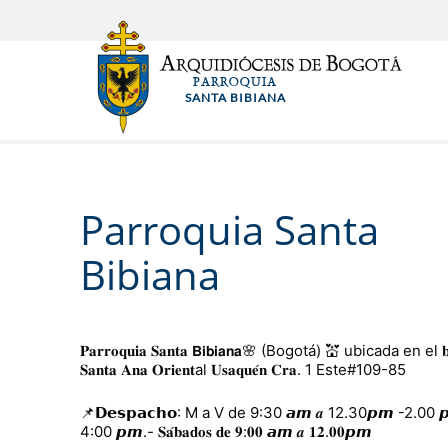
Pasar
al
contenido
PARROQUIA
principal
SANTA BIBIANA
Parroquia Santa
Bibiana
𝐏𝐚𝐫𝐫𝐨𝐪𝐮𝐢𝐚 𝐒𝐚𝐧𝐭𝐚 𝗕𝗶𝗯𝗶𝗮𝗻𝗮🌸 (Bogotá) 💒 ubicada en el 𝐛𝐚
𝐒𝐚𝐧𝐭𝐚 𝐀𝐧𝐚 𝐎𝐫𝐢𝐞𝐧𝐭al 𝐔𝐬𝐚𝐪𝐮𝐞́𝐧 𝐂𝐫𝐚. 1 Este#109-85
📌𝗗𝗲𝘀𝗽𝗮𝗰𝗵𝗼: M a V de 9:30 𝙖𝙢 𝒂 12.30𝙥𝙢 -2.00 𝙥
4:00 𝙥𝙢.- 𝐒𝐚́𝐛𝐚𝐝𝐨𝐬 𝐝𝐞 𝟗:𝟎𝟎 𝙖𝙢 𝒂 𝟏𝟐.𝟎𝟎𝙥𝙢