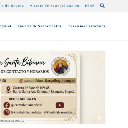
sis de Bogotá
Vicaría de Evangelización
ESAE
𝐨𝐪𝐮𝐢𝐚𝐥
𝐆𝐚𝐥𝐞𝐫𝐢́𝐚 𝐝𝐞 𝐒𝐚𝐜𝐫𝐚𝐦𝐞𝐧𝐭𝐨𝐬
𝐒𝐞𝐫𝐯𝐢𝐜𝐢𝐨𝐬 𝐏𝐚𝐬𝐭𝐨𝐫𝐚𝐥𝐞𝐬