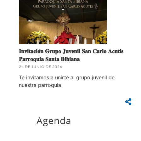
𝐈𝐧𝐯𝐢𝐭𝐚𝐜𝐢𝐨́𝐧 𝐆𝐫𝐮𝐩𝐨 𝐉𝐮𝐯𝐞𝐧𝐢𝐥 𝐒𝐚𝐧 𝐂𝐚𝐫𝐥𝐨 𝐀𝐜𝐮𝐭𝐢𝐬
𝐏𝐚𝐫𝐫𝐨𝐪𝐮𝐢𝐚 𝐒𝐚𝐧𝐭𝐚 𝐁𝐢𝐛𝐢𝐚𝐧𝐚
24 DE JUNIO DE 2026
Te invitamos a unirte al grupo juvenil de
nuestra parroquia
Agenda