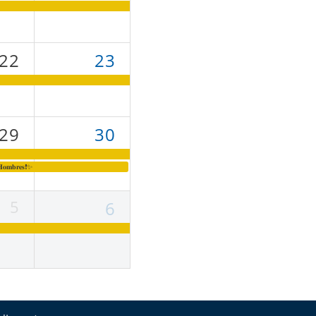
22
23
29
30
́𝐬 𝐇𝐨𝐦𝐛𝐫𝐞𝐬❗✨
5
6