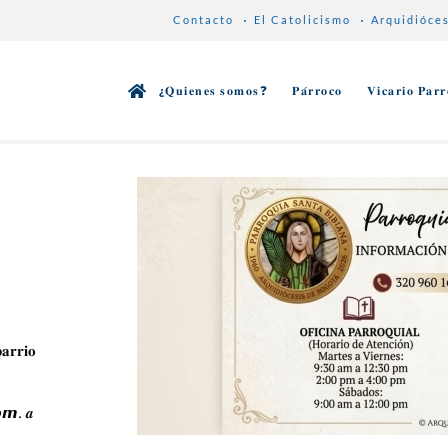
Contacto
El Catolicismo
Arquidióce
¿𝐐𝐮𝐢𝐞𝐧𝐞𝐬 𝐬𝐨𝐦𝐨𝐬❓
𝐏𝐚́𝐫𝐫𝐨𝐜𝐨
𝐕𝐢𝐜𝐚𝐫𝐢𝐨 𝐏𝐚𝐫𝐫
𝐫𝐫𝐢𝐨
𝙢. 𝒂