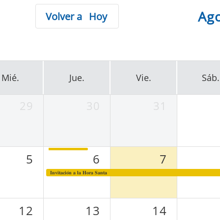
Ag
Hoy
Mié.
Jue.
Vie.
Sáb.
29
30
31
5
6
7
𝐈𝐧𝐯𝐢𝐭𝐚𝐜𝐢𝐨́𝐧 𝐚 𝐥𝐚 𝐇𝐨𝐫𝐚 𝐒𝐚𝐧𝐭𝐚
12
13
14