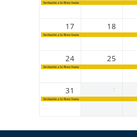
𝐈𝐧𝐯𝐢𝐭𝐚𝐜𝐢𝐨́𝐧 𝐚 𝐥𝐚 𝐇𝐨𝐫𝐚 𝐒𝐚𝐧𝐭𝐚
17
18
𝐈𝐧𝐯𝐢𝐭𝐚𝐜𝐢𝐨́𝐧 𝐚 𝐥𝐚 𝐇𝐨𝐫𝐚 𝐒𝐚𝐧𝐭𝐚
24
25
𝐈𝐧𝐯𝐢𝐭𝐚𝐜𝐢𝐨́𝐧 𝐚 𝐥𝐚 𝐇𝐨𝐫𝐚 𝐒𝐚𝐧𝐭𝐚
1
31
𝐈𝐧𝐯𝐢𝐭𝐚𝐜𝐢𝐨́𝐧 𝐚 𝐥𝐚 𝐇𝐨𝐫𝐚 𝐒𝐚𝐧𝐭𝐚