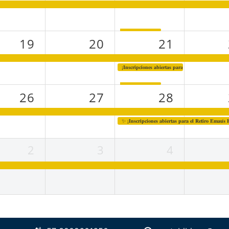
19
20
21
¡𝐈𝐧𝐬𝐜𝐫𝐢𝐩𝐜𝐢𝐨𝐧𝐞𝐬 𝐚𝐛𝐢𝐞𝐫𝐭𝐚𝐬 𝐩𝐚𝐫𝐚 𝐄𝐦𝐚𝐮́𝐬 𝐌𝐮𝐣𝐞𝐫𝐞𝐬❗
26
27
28
✨ ¡𝐈𝐧𝐬𝐜𝐫𝐢𝐩𝐜𝐢𝐨𝐧𝐞𝐬 𝐚𝐛𝐢𝐞𝐫𝐭𝐚𝐬 𝐩𝐚𝐫𝐚 𝐞𝐥 𝐑𝐞𝐭𝐢𝐫𝐨 𝐄𝐦𝐚𝐮
2
3
4