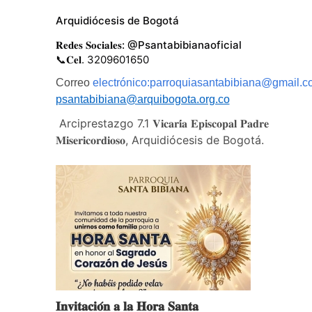
Arquidiócesis de Bogotá
𝐑𝐞𝐝𝐞𝐬 𝐒𝐨𝐜𝐢𝐚𝐥𝐞𝐬:
@Psantabibianaoficial
📞𝐂𝐞𝐥. 3209601650
Correo
electrónico:parroquiasantabibiana@gmail.
psantabibiana@arquibogota.org.co
Arciprestazgo 7.1 𝐕𝐢𝐜𝐚𝐫𝐢́𝐚 𝐄𝐩𝐢𝐬𝐜𝐨𝐩𝐚𝐥 𝐏𝐚𝐝𝐫𝐞
𝐌𝐢𝐬𝐞𝐫𝐢𝐜𝐨𝐫𝐝𝐢𝐨𝐬𝐨, Arquidiócesis de Bogotá.
𝐈𝐧𝐯𝐢𝐭𝐚𝐜𝐢𝐨́𝐧 𝐚 𝐥𝐚 𝐇𝐨𝐫𝐚 𝐒𝐚𝐧𝐭𝐚