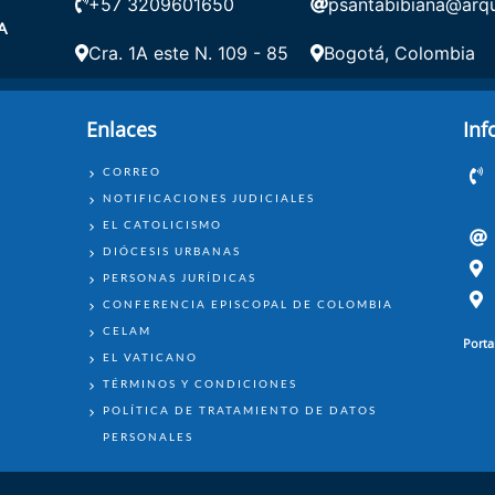
+57 3209601650
psantabibiana@arqu
A
Cra. 1A este N. 109 - 85
Bogotá, Colombia
Enlaces
Inf
ENLACES
CORREO
NOTIFICACIONES JUDICIALES
EL CATOLICISMO
DIÓCESIS URBANAS
PERSONAS JURÍDICAS
CONFERENCIA EPISCOPAL DE COLOMBIA
CELAM
Porta
EL VATICANO
TÉRMINOS Y CONDICIONES
POLÍTICA DE TRATAMIENTO DE DATOS
PERSONALES