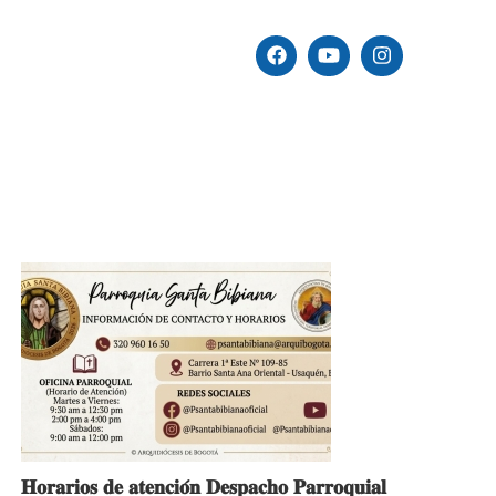
𝐇𝐨𝐫𝐚𝐫𝐢𝐨𝐬 𝐝𝐞 𝐚𝐭𝐞𝐧𝐜𝐢𝐨́𝐧 𝐃𝐞𝐬𝐩𝐚𝐜𝐡𝐨 𝐏𝐚𝐫𝐫𝐨𝐪𝐮𝐢𝐚𝐥