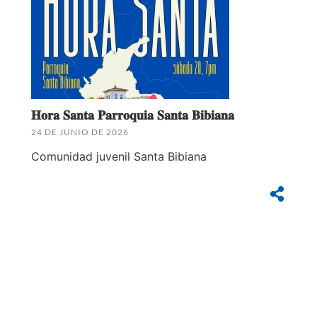
𝐇𝐨𝐫𝐚 𝐒𝐚𝐧𝐭𝐚 𝐏𝐚𝐫𝐫𝐨𝐪𝐮𝐢𝐚 𝐒𝐚𝐧𝐭𝐚 𝐁𝐢𝐛𝐢𝐚𝐧𝐚
24 DE JUNIO DE 2026
Comunidad juvenil Santa Bibiana